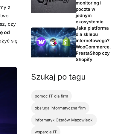
monitoring i
amy z
poczta w
jednym
stwo
ekosystemie
sz, czy
Jaka platforma
ię od
dla sklepu
internetowego?
ożyć się
WooCommerce,
PrestaShop czy
Shopify
Szukaj po tagu
pomoc IT dla firm
obsługa informatyczna firm
informatyk Oźarów Mazowiecki
wsparcie IT