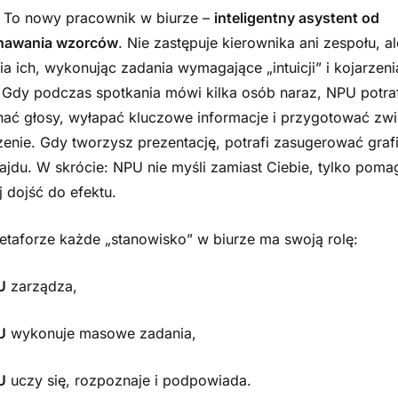
 To nowy pracownik w biurze –
inteligentny asystent od
nawania wzorców
. Nie zastępuje kierownika ani zespołu, al
ia ich, wykonując zadania wymagające „intuicji” i kojarzeni
 Gdy podczas spotkania mówi kilka osób naraz, NPU potraf
ać głosy, wyłapać kluczowe informacje i przygotować zwi
zenie. Gdy tworzysz prezentację, potrafi zasugerować grafi
lajdu. W skrócie: NPU nie myśli zamiast Ciebie, tylko poma
j dojść do efektu.
etaforze każde „stanowisko” w biurze ma swoją rolę:
U
zarządza,
U
wykonuje masowe zadania,
U
uczy się, rozpoznaje i podpowiada.