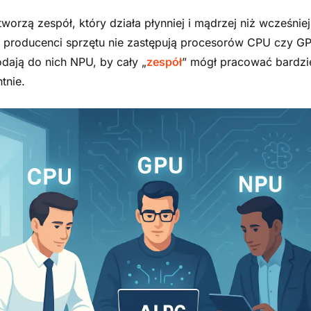
worzą zespół, który działa płynniej i mądrzej niż wcześniej
 producenci sprzętu nie zastępują procesorów CPU czy G
odają do nich NPU, by cały „
zespół
” mógł pracować bardzi
ntnie.