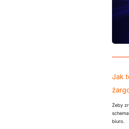
Jak t
żarg
Żeby zr
schemat
biuro.