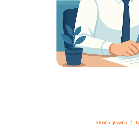
NPU – co to j
Strona główna
/
T