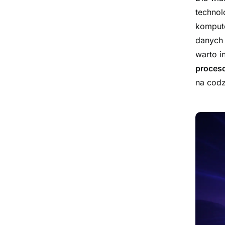
technol
kompute
danych 
warto i
proceso
na codz