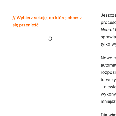
Jeszcze
// Wybierz sekcję, do której chcesz
proceso
się przenieść
Neural 
sprawia
tylko w
Nowe m
automat
rozpozn
to wsz
– niewi
wykony
mniejsz
Dla wła