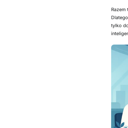
Razem t
Dlatego
tylko d
intelige