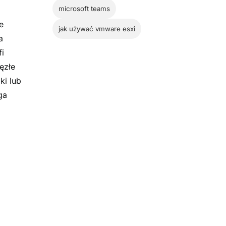
microsoft teams
e
jak używać vmware esxi
a
i
ęzłe
ki lub
ga