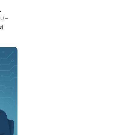
.
PU –
ej