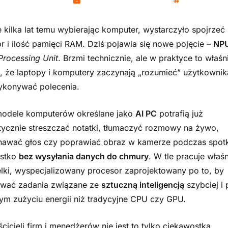
Kamil Woźniak
7 października, 2025
Technologi
 kilka lat temu wybierając komputer, wystarczyło spojrzeć
r i ilość pamięci RAM. Dziś pojawia się nowe pojęcie –
NP
Processing Unit
. Brzmi technicznie, ale w praktyce to właśn
, że laptopy i komputery zaczynają „rozumieć” użytkownika
ykonywać polecenia.
odele komputerów określane jako
AI PC
potrafią już
ycznie streszczać notatki, tłumaczyć rozmowy na żywo,
awać głos czy poprawiać obraz w kamerze podczas spotk
ystko
bez wysyłania danych do chmury
. W tle pracuje właś
elki, wyspecjalizowany procesor zaprojektowany po to, by
wać zadania związane ze
sztuczną inteligencją
szybciej i 
ym zużyciu energii niż tradycyjne CPU czy GPU.
ścicieli firm i menedżerów nie jest to tylko ciekawostka