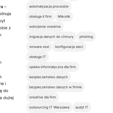
ra
–
automatyzacja procesów
ilnuje
obsługa it firm
Mikrotik
byt
wdrożenie onedrive
obie z
h
migracja danych do chmury
phishing
vmware esxi
konfiguracja sieci
u
obsługa IT
m
opieka informatyczna dla firm
e.
bezpieczeństwo danych
ne i
bezpieczeństwo danych w firmie
ię do
onedrive dla firm
a dużej
outsourcing IT Warszawa
audyt IT