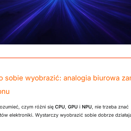
o sobie wyobrazić: analogia biurowa za
onu
ozumieć, czym różni się
CPU
,
GPU
i
NPU
, nie trzeba znać
ów elektroniki. Wystarczy wyobrazić sobie dobrze działaj