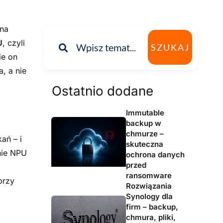
a
 na
U
, czyli
SZUKAJ
ie on
, a nie
Ostatnio dodane
Immutable
backup w
chmurze –
ań – i
skuteczna
nie NPU
ochrona danych
przed
ransomware
przy
Rozwiązania
Synology dla
firm – backup,
chmura, pliki,