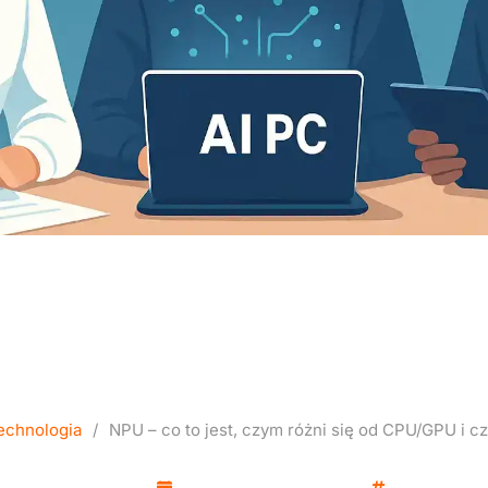
est, czym różni się od CP
sens w firmie?
echnologia
/
NPU – co to jest, czym różni się od CPU/GPU i c