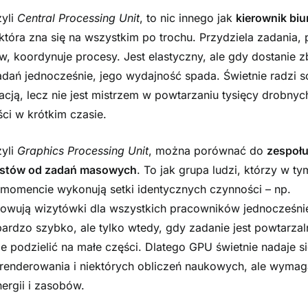
zyli
Central Processing Unit
, to nic innego jak
kierownik biu
która zna się na wszystkim po trochu. Przydziela zadania, p
w, koordynuje procesy. Jest elastyczny, ale gdy dostanie z
adań jednocześnie, jego wydajność spada. Świetnie radzi s
acją, lecz nie jest mistrzem w powtarzaniu tysięcy drobnyc
ci w krótkim czasie.
zyli
Graphics Processing Unit
, można porównać do
zespoł
listów od zadań masowych
. To jak grupa ludzi, którzy w ty
omencie wykonują setki identycznych czynności – np.
owują wizytówki dla wszystkich pracowników jednocześni
bardzo szybko, ale tylko wtedy, gdy zadanie jest powtarzal
e podzielić na małe części. Dlatego GPU świetnie nadaje s
, renderowania i niektórych obliczeń naukowych, ale wymag
nergii i zasobów.