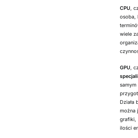
CPU
, c
osoba, 
terminó
wiele z
organiz
czynnoś
GPU
, c
specja
samym m
przygot
Działa 
można j
grafiki
ilości e