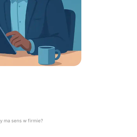
U/GPU i czy ma
zy ma sens w firmie?