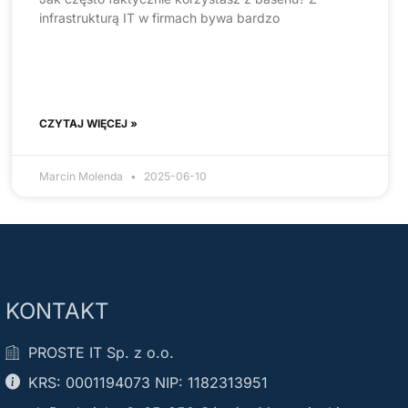
infrastrukturą IT w firmach bywa bardzo
CZYTAJ WIĘCEJ »
Marcin Molenda
2025-06-10
KONTAKT
PROSTE IT Sp. z o.o.
KRS: 0001194073 NIP: 1182313951