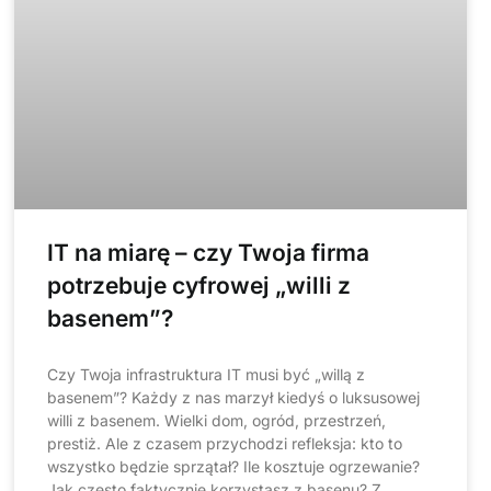
IT na miarę – czy Twoja firma
potrzebuje cyfrowej „willi z
basenem”?
Czy Twoja infrastruktura IT musi być „willą z
basenem”? Każdy z nas marzył kiedyś o luksusowej
willi z basenem. Wielki dom, ogród, przestrzeń,
prestiż. Ale z czasem przychodzi refleksja: kto to
wszystko będzie sprzątał? Ile kosztuje ogrzewanie?
Jak często faktycznie korzystasz z basenu? Z