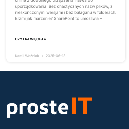
online z dowolnego urządzenia i łatwa do
uporządkowania. Bez chaotycznych nazw plików, z
nieskończonymi wersjami i bez bałaganu w folderach.
Brzmi jak marzenie? SharePoint to umożliwia –
CZYTAJ WIĘCEJ »
Kamil Woźniak
2025-06-18