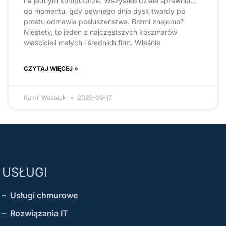
na jednym komputerze. Wszystko działa sprawnie…
do momentu, gdy pewnego dnia dysk twardy po
prostu odmawia posłuszeństwa. Brzmi znajomo?
Niestety, to jeden z najczęstszych koszmarów
właścicieli małych i średnich firm. Właśnie
CZYTAJ WIĘCEJ »
Kamil Woźniak
2025-06-17
USŁUGI
– Usługi chmurowe
– Rozwiązania IT