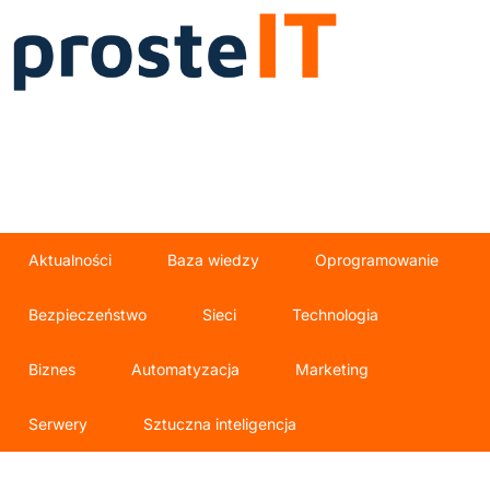
Aktualności
Baza wiedzy
Oprogramowanie
Bezpieczeństwo
Sieci
Technologia
Biznes
Automatyzacja
Marketing
Serwery
Sztuczna inteligencja