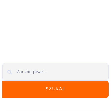
migracja
danych do
chmury
SZUKAJ