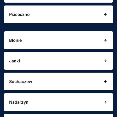
Piaseczno
Błonie
Janki
Sochaczew
Nadarzyn