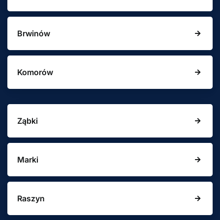
Brwinów
Komorów
Ząbki
Marki
Raszyn