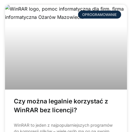
OPROGRAMOWANIE
Czy można legalnie korzystać z
WinRAR bez licencji?
WinRAR to jeden z najpopularniejszych programów
do kompresji plików – wiele osób ma go na swoim