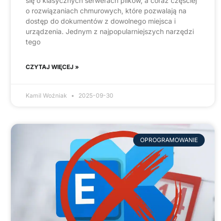
się o klasycznych serwerach plików, a coraz częściej
o rozwiązaniach chmurowych, które pozwalają na
dostęp do dokumentów z dowolnego miejsca i
urządzenia. Jednym z najpopularniejszych narzędzi
tego
CZYTAJ WIĘCEJ »
Kamil Woźniak
2025-09-30
OPROGRAMOWANIE