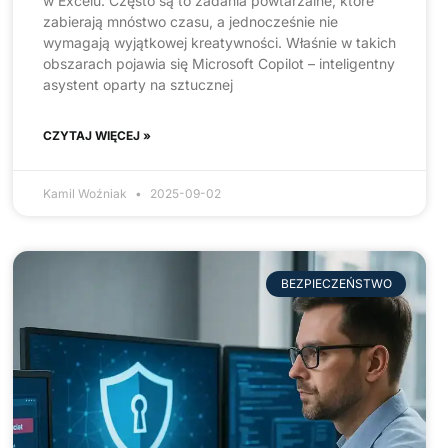
w Excelu. Często są to zadania powtarzalne, które
zabierają mnóstwo czasu, a jednocześnie nie
wymagają wyjątkowej kreatywności. Właśnie w takich
obszarach pojawia się Microsoft Copilot – inteligentny
asystent oparty na sztucznej
CZYTAJ WIĘCEJ »
Kamil Woźniak
2025-09-02
BEZPIECZEŃSTWO