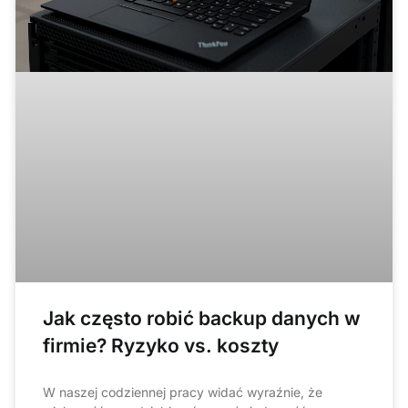
Jak często robić backup danych w
firmie? Ryzyko vs. koszty
W naszej codziennej pracy widać wyraźnie, że