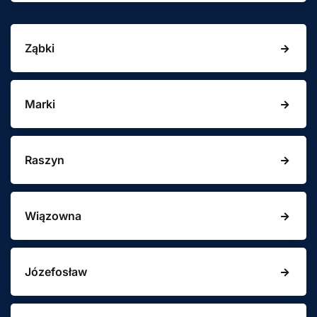
Ząbki
Marki
Raszyn
Wiązowna
Józefosław