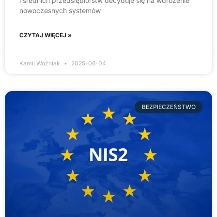
i średnich przedsiębiorstw decyduje się na wdrożenie
nowoczesnych systemów
CZYTAJ WIĘCEJ »
Kamil Woźniak
2025-06-04
BEZPIECZEŃSTWO