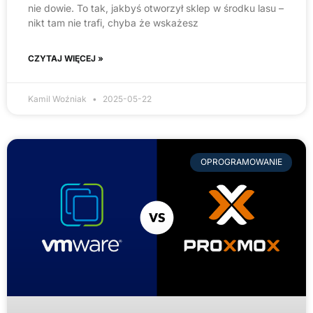
nie dowie. To tak, jakbyś otworzył sklep w środku lasu –
nikt tam nie trafi, chyba że wskażesz
CZYTAJ WIĘCEJ »
Kamil Woźniak
2025-05-22
OPROGRAMOWANIE