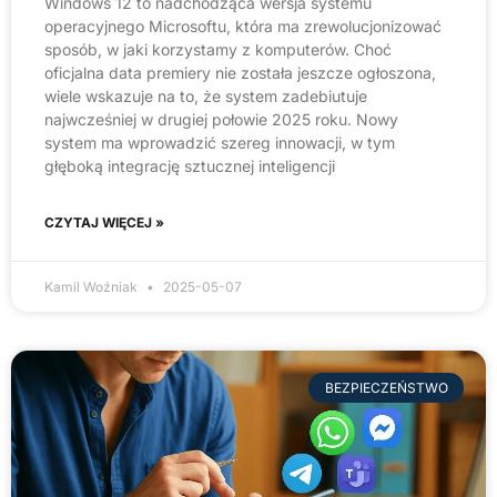
Windows 12 to nadchodząca wersja systemu
operacyjnego Microsoftu, która ma zrewolucjonizować
sposób, w jaki korzystamy z komputerów. Choć
oficjalna data premiery nie została jeszcze ogłoszona,
wiele wskazuje na to, że system zadebiutuje
najwcześniej w drugiej połowie 2025 roku. Nowy
system ma wprowadzić szereg innowacji, w tym
głęboką integrację sztucznej inteligencji
CZYTAJ WIĘCEJ »
Kamil Woźniak
2025-05-07
BEZPIECZEŃSTWO