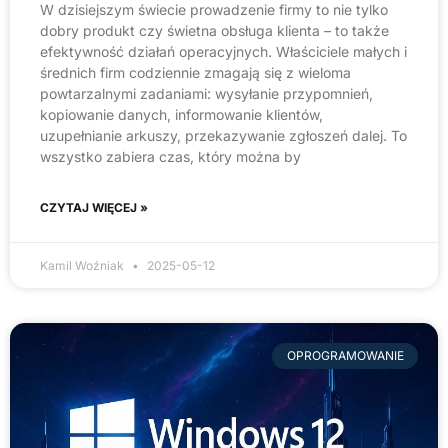
W dzisiejszym świecie prowadzenie firmy to nie tylko
dobry produkt czy świetna obsługa klienta – to także
efektywność działań operacyjnych. Właściciele małych i
średnich firm codziennie zmagają się z wieloma
powtarzalnymi zadaniami: wysyłanie przypomnień,
kopiowanie danych, informowanie klientów,
uzupełnianie arkuszy, przekazywanie zgłoszeń dalej. To
wszystko zabiera czas, który można by
CZYTAJ WIĘCEJ »
Kamil Woźniak
2025-05-12
OPROGRAMOWANIE