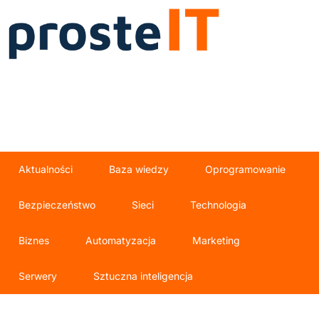
Aktualności
Baza wiedzy
Oprogramowanie
Bezpieczeństwo
Sieci
Technologia
Biznes
Automatyzacja
Marketing
Serwery
Sztuczna inteligencja