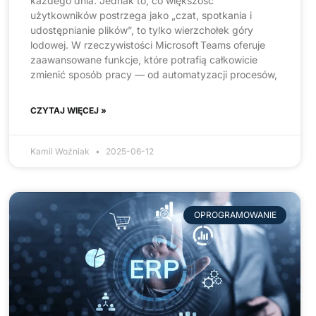
każdego dnia. Jednak to, co większość
użytkowników postrzega jako „czat, spotkania i
udostępnianie plików”, to tylko wierzchołek góry
lodowej. W rzeczywistości Microsoft Teams oferuje
zaawansowane funkcje, które potrafią całkowicie
zmienić sposób pracy — od automatyzacji procesów,
CZYTAJ WIĘCEJ »
Kamil Woźniak
2025-06-12
OPROGRAMOWANIE