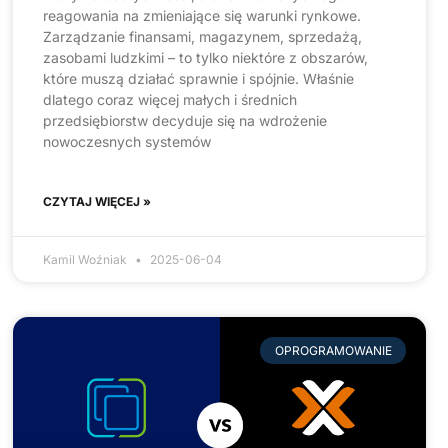
reagowania na zmieniające się warunki rynkowe.
Zarządzanie finansami, magazynem, sprzedażą,
zasobami ludzkimi – to tylko niektóre z obszarów,
które muszą działać sprawnie i spójnie. Właśnie
dlatego coraz więcej małych i średnich
przedsiębiorstw decyduje się na wdrożenie
nowoczesnych systemów
CZYTAJ WIĘCEJ »
Kamil Woźniak
2025-06-04
OPROGRAMOWANIE