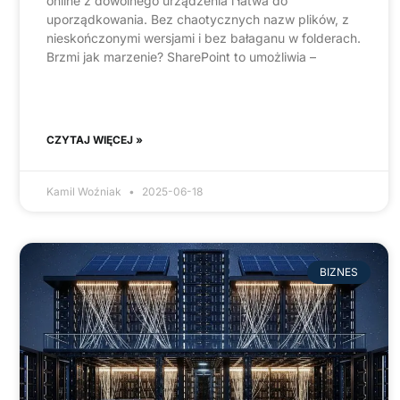
online z dowolnego urządzenia i łatwa do
uporządkowania. Bez chaotycznych nazw plików, z
nieskończonymi wersjami i bez bałaganu w folderach.
Brzmi jak marzenie? SharePoint to umożliwia –
CZYTAJ WIĘCEJ »
Kamil Woźniak
2025-06-18
BIZNES