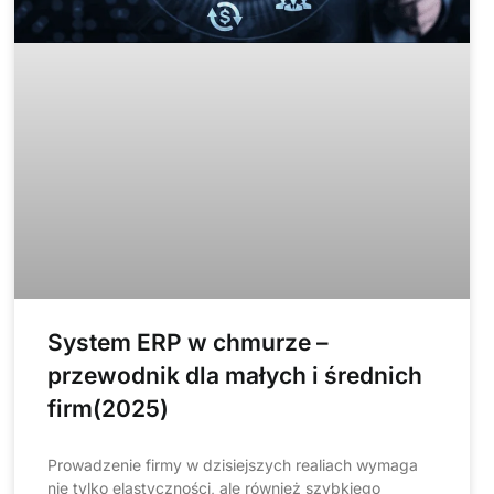
System ERP w chmurze –
przewodnik dla małych i średnich
firm(2025)
Prowadzenie firmy w dzisiejszych realiach wymaga
nie tylko elastyczności, ale również szybkiego