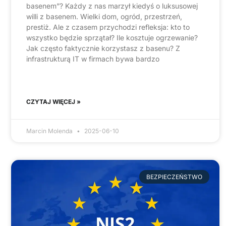
basenem”? Każdy z nas marzył kiedyś o luksusowej
willi z basenem. Wielki dom, ogród, przestrzeń,
prestiż. Ale z czasem przychodzi refleksja: kto to
wszystko będzie sprzątał? Ile kosztuje ogrzewanie?
Jak często faktycznie korzystasz z basenu? Z
infrastrukturą IT w firmach bywa bardzo
CZYTAJ WIĘCEJ »
Marcin Molenda
2025-06-10
BEZPIECZEŃSTWO