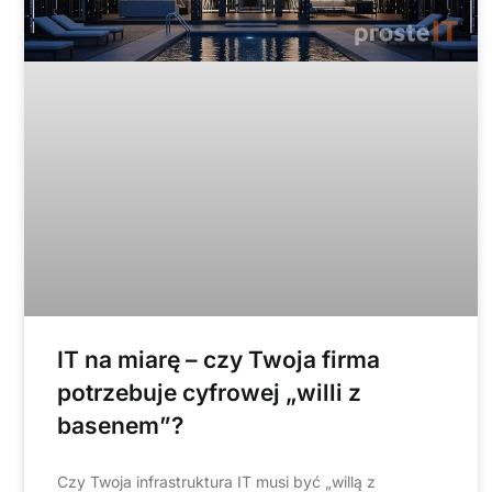
IT na miarę – czy Twoja firma
potrzebuje cyfrowej „willi z
basenem”?
Czy Twoja infrastruktura IT musi być „willą z