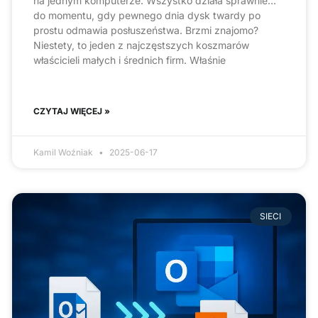
na jednym komputerze. Wszystko działa sprawnie…
do momentu, gdy pewnego dnia dysk twardy po
prostu odmawia posłuszeństwa. Brzmi znajomo?
Niestety, to jeden z najczęstszych koszmarów
właścicieli małych i średnich firm. Właśnie
CZYTAJ WIĘCEJ »
Kamil Woźniak
2025-06-17
SIECI