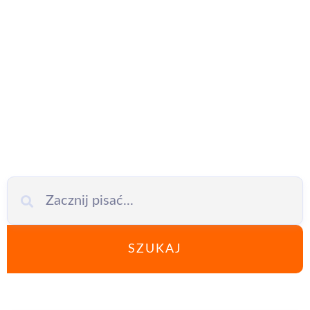
informatyk
Oźarów
Mazowiecki
SZUKAJ