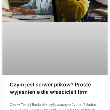
Czym jest serwer plików? Proste
wyjaśnienie dla właścicieli firm
Czy w Twojej firmie pliki żyją własnym życiem? Jedne
są na komputerze księgowej, inne na biurku w formie