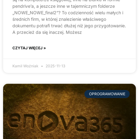
pendrive’a, a jeszcze inne w tajemniczym folderze
„NOWE_NOWE_final2”? To codzienność wielu małych i
średnich firm, w której znalezienie właściwego
dokumentu potrafi trwać dłużej niż jego przygotowanie.
A przecież da się inaczej. Możesz
CZYTAJ WIĘCEJ »
Kamil Woźniak
2025-11-13
OPROGRAMOWANIE