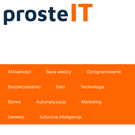
Aktualności
Baza wiedzy
Oprogramowanie
Bezpieczeństwo
Sieci
Technologia
Biznes
Automatyzacja
Marketing
Serwery
Sztuczna inteligencja