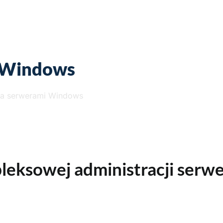
i Windows
ja serwerami Windows
leksowej administracji serw