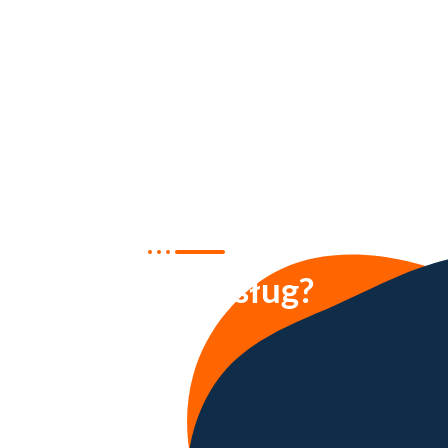
Kto korzysta
z naszych usług?