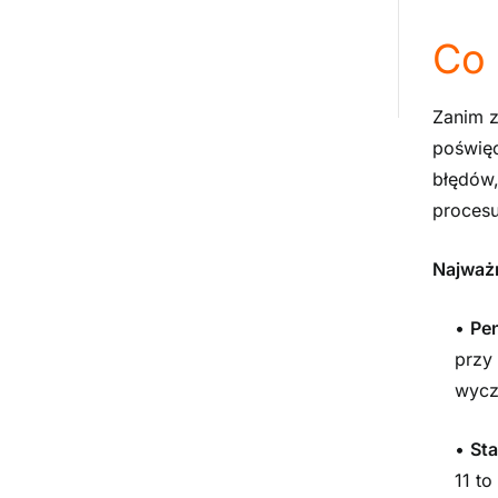
Co 
Zanim z
poświęc
błędów,
proces
Najważn
•
Pe
przy
wycz
•
Sta
11 to