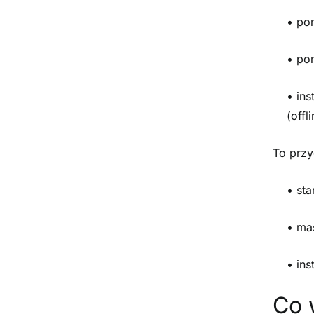
• po
• po
• ins
(offli
To przy
• st
• ma
• ins
Co 