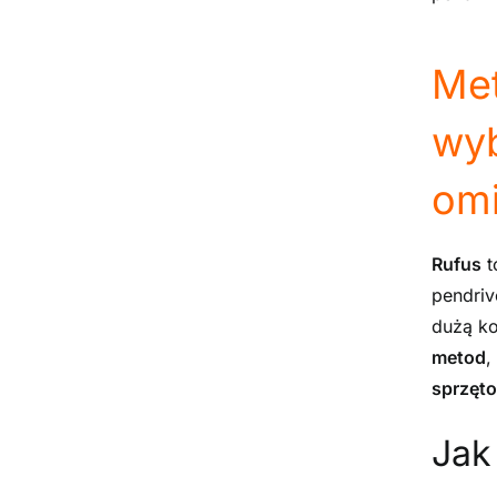
Met
wyb
omi
Rufus
t
pendriv
dużą ko
metod
,
sprzęt
Jak