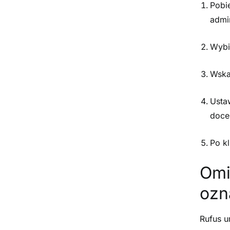
Pobi
admin
Wybi
Wska
Usta
doce
Po kl
Omi
ozn
Rufus u