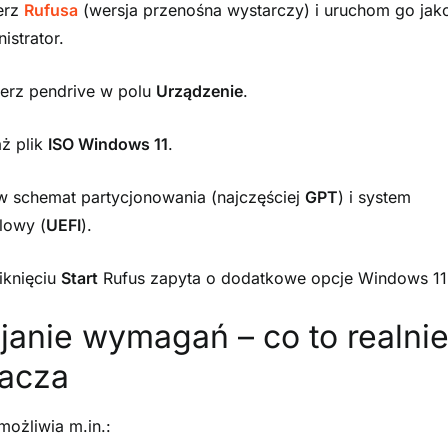
erz
Rufusa
(wersja przenośna wystarczy) i uruchom go jak
istrator.
erz pendrive w polu
Urządzenie
.
ż plik
ISO Windows 11
.
w schemat partycjonowania (najczęściej
GPT
) i system
lowy (
UEFI
).
iknięciu
Start
Rufus zapyta o dodatkowe opcje Windows 11
janie wymagań – co to realni
acza
możliwia m.in.: