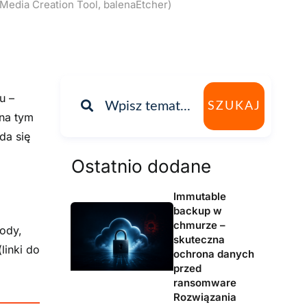
Media Creation Tool, balenaEtcher)
u –
SZUKAJ
 na tym
da się
Ostatnio dodane
Immutable
backup w
chmurze –
ody,
skuteczna
linki do
ochrona danych
przed
ransomware
Rozwiązania