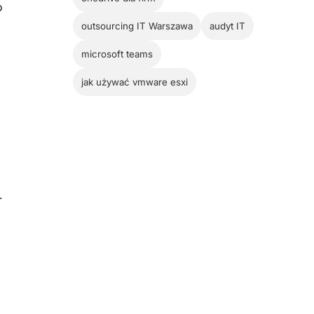
o
outsourcing IT Warszawa
audyt IT
microsoft teams
jak używać vmware esxi
.
e