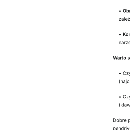
•
Obr
zale
•
Ko
narz
Warto s
• Cz
(naj
• Cz
(klaw
Dobre p
pendriv