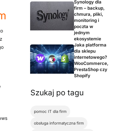
Synology dla
firm – backup,
em
chmura, pliki,
monitoring i
poczta w
to
jednym
ekosystemie
z
Jaka platforma
go
dla sklepu
internetowego?
WooCommerce,
PrestaShop czy
Shopify
e
Szukaj po tagu
pomoc IT dla firm
ows
obsługa informatyczna firm