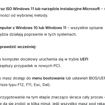
az ISO Windows 11 lub narzędzie instalacyjne Microsoft
– 
żności od wybranej metody.
mputer z Windows 10 lub Windows 11
– wszystkie opisane
ędzia działają poprawnie w tych systemach.
prawdzić wcześniej:
y komputer docelowy uruchamia się w trybie
UEFI
częstszy przypadek w nowych PC).
y masz dostęp do
menu bootowania
lub ustawień BIOS/UEF
isze typu F12, F11, Esc, Del).
rzygotowanie na tym etapie znacząco skraca cały proces 
e da się zrobić w kilka minut, jeśli wszystko masz pod ręką