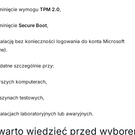
minięcie wymogu
TPM 2.0
,
minięcie
Secure Boot
,
talację bez konieczności logowania do konta Microsoft
ne).
datne szczególnie przy:
arszych komputerach,
szynach testowych,
talacjach laboratoryjnych lub awaryjnych.
warto wiedzieć przed wybor