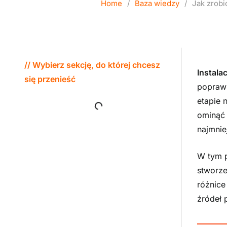
Home
/
Baza wiedzy
/
Jak zrobi
// Wybierz sekcję, do której chcesz
Instalac
się przenieść
poprawn
etapie 
ominąć 
najmnie
W tym 
stworze
różnice
źródeł 