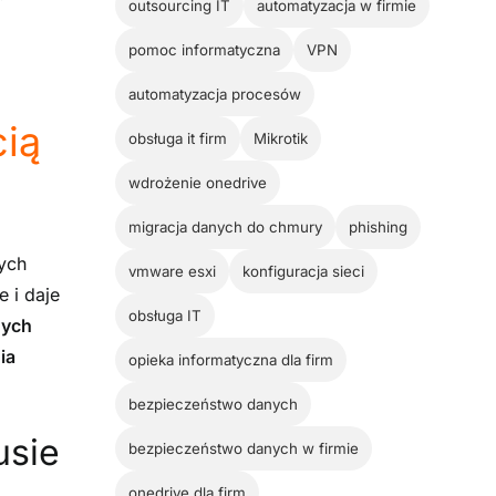
outsourcing IT
automatyzacja w firmie
pomoc informatyczna
VPN
automatyzacja procesów
cią
obsługa it firm
Mikrotik
wdrożenie onedrive
migracja danych do chmury
phishing
ych
vmware esxi
konfiguracja sieci
e i daje
obsługa IT
nych
ia
opieka informatyczna dla firm
bezpieczeństwo danych
usie
bezpieczeństwo danych w firmie
onedrive dla firm