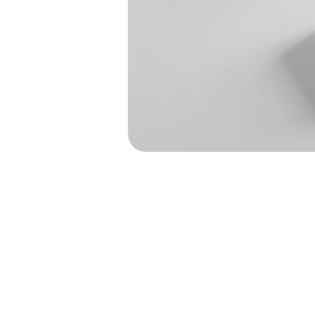
Jak zrobić 
proste m