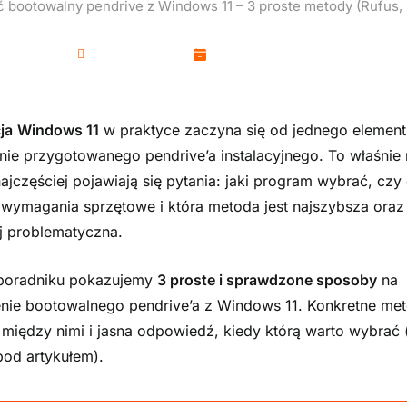
ć bootowalny pendrive z Windows 11 – 3 proste metody (Rufus, 
Kamil Woźniak
13 stycznia, 2026
ja
Windows 11
w praktyce zaczyna się od jednego element
ie przygotowanego pendrive’a instalacyjnego. To właśnie
najczęściej pojawiają się pytania: jaki program wybrać, czy 
wymagania sprzętowe i która metoda jest najszybsza oraz
j problematyczna.
poradniku pokazujemy
3 proste i sprawdzone sposoby
na
nie bootowalnego pendrive’a z Windows 11. Konkretne met
 między nimi i jasna odpowiedź, kiedy którą warto wybrać (
pod artykułem).