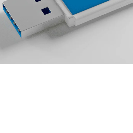
bootowalny pendrive z Wi
etody (Rufus, Media Creat
balenaEtcher)