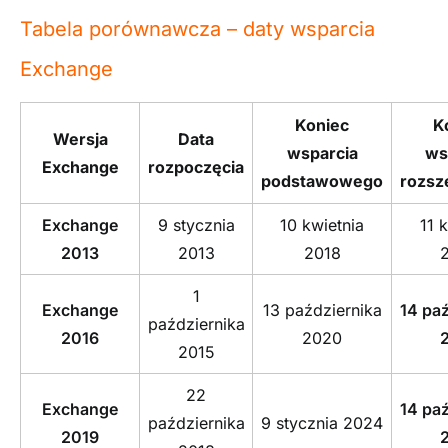
Tabela porównawcza – daty wsparcia
Exchange
Koniec
K
Wersja
Data
wsparcia
ws
Exchange
rozpoczęcia
podstawowego
rozsz
Exchange
9 stycznia
10 kwietnia
11 
2013
2013
2018
1
Exchange
13 października
14 paź
października
2016
2020
2015
22
Exchange
14 paź
października
9 stycznia 2024
2019