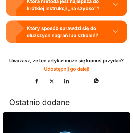
Która metoda jest najlepsza do
krótkiej instrukcji „na szybko”?
Który sposób sprawdzi się do
dłuższych nagrań lub szkoleń?
Uważasz, że ten artykuł może się komuś przydać?
Udostępnij go dalej!
Ostatnio dodane