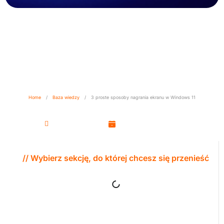
3 proste sposoby nagrania
ekranu w Windows 11
Home
/
Baza wiedzy
/
3 proste sposoby nagrania ekranu w Windows 11
Kamil Woźniak
9 stycznia, 2026
// Wybierz sekcję, do której chcesz się przenieść