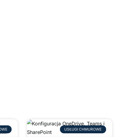
e
OWE
USŁUGI CHMUROWE