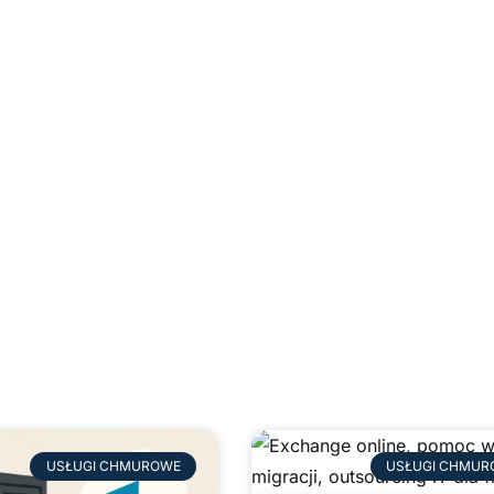
Usługi chmurow
USŁUGI CHMUROWE
USŁUGI CHMUR