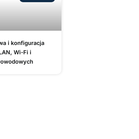
a i konfiguracja
LAN, Wi-Fi i
tłowodowych