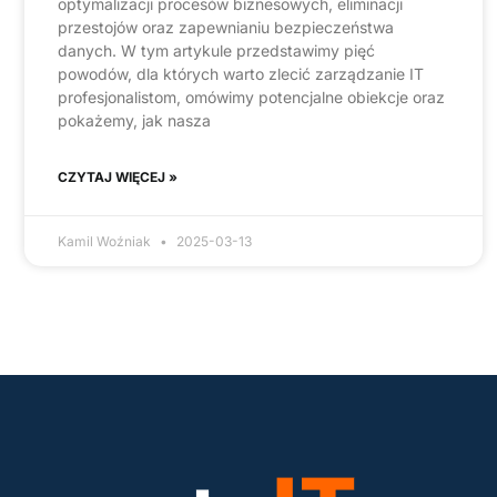
optymalizacji procesów biznesowych, eliminacji
przestojów oraz zapewnianiu bezpieczeństwa
danych. W tym artykule przedstawimy pięć
powodów, dla których warto zlecić zarządzanie IT
profesjonalistom, omówimy potencjalne obiekcje oraz
pokażemy, jak nasza
CZYTAJ WIĘCEJ »
Kamil Woźniak
2025-03-13