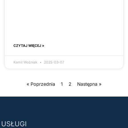
CZYTAJ WIĘCEJ »
Kamil Woźniak
2025-03-07
« Poprzednia
1
2
Następna »
USŁUGI