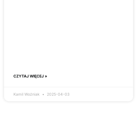
CZYTAJ WIĘCEJ »
Kamil Woźniak
2025-04-03