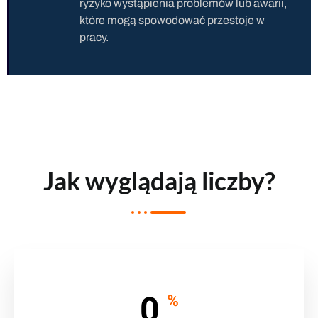
ryzyko wystąpienia problemów lub awarii,
które mogą spowodować przestoje w
pracy.
Jak wyglądają liczby?
0
%