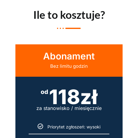
Ile to kosztuje?
Abonament
Bez limitu godzin
118zł
od
za stanowisko / miesięcznie
Priorytet zgłoszeń: wysoki