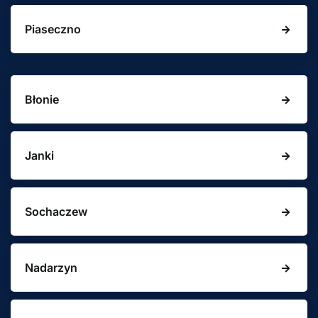
Piaseczno
Błonie
Janki
Sochaczew
Nadarzyn