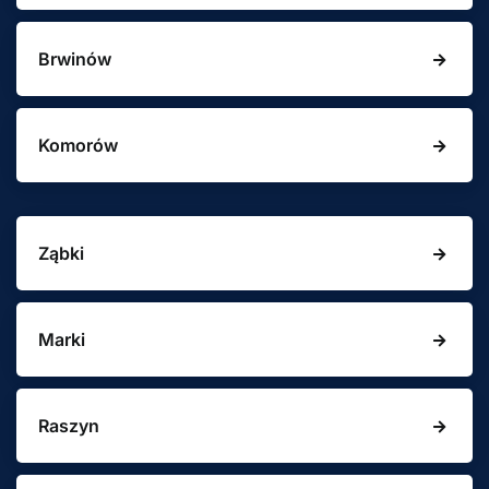
Brwinów
Komorów
Ząbki
Marki
Raszyn